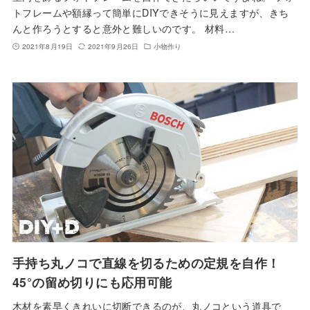
トフレームや額縁って簡単にDIYできそうに見えますが、きち
んと作ろうとすると意外と難しいのです。 材料…
2021年8月19日
2021年9月26日
小物作り
手持ち丸ノコで直線を切るための定規を自作！
45°の留め切りにも応用可能
木材を素早くきれいに切断できるのが、丸ノコという道具で