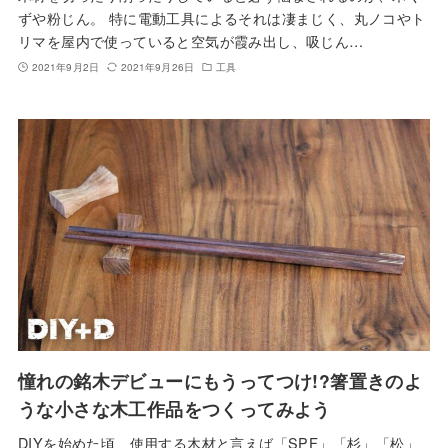
ずや粉じん。 特に電動工具によるそれは凄まじく、丸ノコやト
リマを屋内で使っていると空気が霞み出し、吸じん…
2021年9月2日
2021年9月26日
工具
憧れの銘木デビューにもうってつけ!?箸置きのよ
うな小さな木工作品をつくってみよう
DIYを始めた頃、使用する木材と言えば「SPF」「杉」「松」